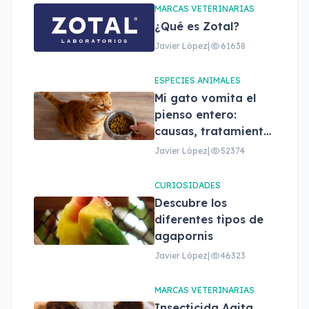
adecuado
MARCAS VETERINARIAS
¿Qué es Zotal?
Javier López
|
61638
ESPECIES ANIMALES
Mi gato vomita el
pienso entero:
causas, tratamiento
y cuándo
Javier López
|
52374
preocuparse
CURIOSIDADES
Descubre los
diferentes tipos de
agapornis
Javier López
|
46323
MARCAS VETERINARIAS
Insecticida Agita