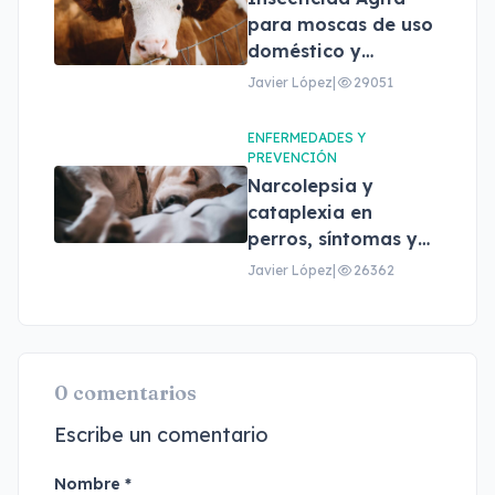
para moscas de uso
doméstico y
profesional
Javier López
|
29051
ENFERMEDADES Y
PREVENCIÓN
Narcolepsia y
cataplexia en
perros, síntomas y
tratamiento
Javier López
|
26362
0 comentarios
Escribe un comentario
Nombre *