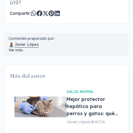
útil?
Compartir:
Contenido preparado por:
Javier López
Ver más
Más del autor
SALUD ANIMAL
Mejor protector
hepático para
perros y gatos: qué
son, beneficios y
Javier López
|
81716
cómo elegir el