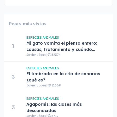
Posts más vistos
ESPECIES ANIMALES
Mi gato vomita el pienso entero:
1
causas, tratamiento y cuándo
Javier López
|
52374
preocuparse
ESPECIES ANIMALES
El timbrado en la cría de canarios
2
¿qué es?
Javier López
|
11669
ESPECIES ANIMALES
Agapornis: las clases más
3
desconocidas
Javier López
|
5717