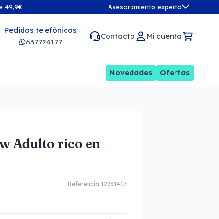
de 49,9€
Asesoramiento experto
Pedidos telefónicos
Contacto
Mi cuenta
637724177
Novedades
Ofertas
w Adulto rico en
Referencia 12251417