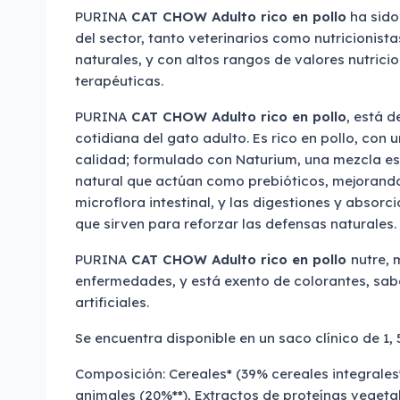
PURINA
CAT CHOW Adulto rico en pollo
ha sido
del sector, tanto veterinarios como nutricionist
naturales, y con altos rangos de valores nutrici
terapéuticas.
PURINA
CAT CHOW Adulto rico en pollo
, está d
cotidiana del gato adulto. Es rico en pollo, con 
calidad; formulado con Naturium, una mezcla esp
natural que actúan como prebióticos, mejorando 
microflora intestinal, y las digestiones y absorc
que sirven para reforzar las defensas naturales.
PURINA
CAT CHOW Adulto rico en pollo
nutre, 
enfermedades, y está exento de colorantes, sab
artificiales.
Se encuentra disponible en un saco clínico de 1, 5
Composición: Cereales* (39% cereales integrales
animales (20%**), Extractos de proteínas vegetal