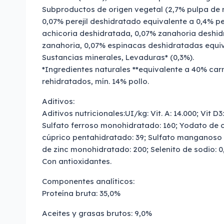
Subproductos de origen vegetal (2,7% pulpa de
0,07% perejil deshidratado equivalente a 0,4% per
achicoria deshidratada, 0,07% zanahoria deshid
zanahoria, 0,07% espinacas deshidratadas equiv
Sustancias minerales, Levaduras* (0,3%).
*Ingredientes naturales **equivalente a 40% ca
rehidratados, mín. 14% pollo.
Aditivos:
Aditivos nutricionales:UI/kg: Vit. A: 14.000; Vit D3:
Sulfato ferroso monohidratado: 160; Yodato de ca
cúprico pentahidratado: 39; Sulfato manganoso 
de zinc monohidratado: 200; Selenito de sodio: 0,
Con antioxidantes.
Componentes analíticos:
Proteína bruta: 35,0%
Aceites y grasas brutos: 9,0%