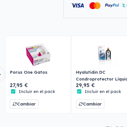
Porus One Gatos
Hyalutidin DC
Condroprotector Líqui
27,95 €
29,95 €
Perros y Gatos
Incluir en el pack
Incluir en el pack
Cambiar
Cambiar