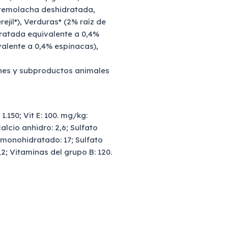
 remolacha deshidratada,
ejil*), Verduras* (2% raíz de
ratada equivalente a 0,4%
alente a 0,4% espinacas),
rnes y subproductos animales
 1.150; Vit E: 100. mg/kg:
lcio anhidro: 2,6; Sulfato
monohidratado: 17; Sulfato
2; Vitaminas del grupo B: 120.