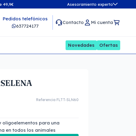
de 49,9€
Asesoramiento experto
Pedidos telefónicos
Contacto
Mi cuenta
637724177
Novedades
Ofertas
RSELENA
Referencia FLTT-SLN60
 y oligoelementos para una
na en todos los animales