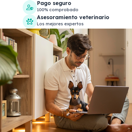
Pago seguro
100% comprobado
Asesoramiento veterinario
Los mejores expertos
Search products
Se