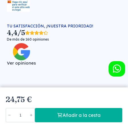
TU SATISFACCIÓN, ¡NUESTRA PRIORIDAD!
4,4/5
De más de 160 opiniones
Ver opiniones
Farmacia veterinaria online © FARMA HIGIENE S.L. (CIF: B-
24,75 €
30706451)
Añadir a la cesta