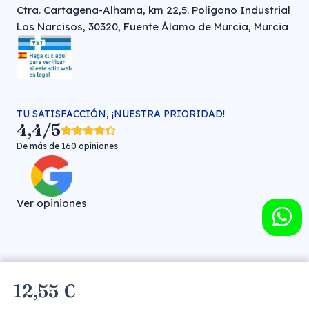
Ctra. Cartagena-Alhama, km 22,5. Polígono Industrial
Los Narcisos, 30320, Fuente Álamo de Murcia, Murcia
TU SATISFACCIÓN, ¡NUESTRA PRIORIDAD!
4,4/5
De más de 160 opiniones
Ver opiniones
Farmacia veterinaria online © FARMA HIGIENE S.L. (CIF: B-
12,55 €
30706451)