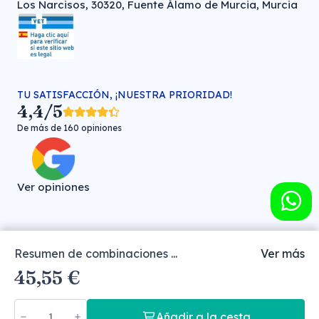
Los Narcisos, 30320, Fuente Álamo de Murcia, Murcia
TU SATISFACCIÓN, ¡NUESTRA PRIORIDAD!
4,4/5
De más de 160 opiniones
Ver opiniones
Resumen de combinaciones ...
Ver más
Farmacia veterinaria online © FARMA HIGIENE S.L. (CIF: B-
45,55 €
30706451)
Añadir a la cesta