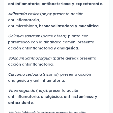
antiinflamatoria
,
antibacteriana y expectorante
.
Adhatoda vasica
(hoja): presenta acción
antiinflamatoria,
antimicrobiana,
broncodilatadora y mucolítica
.
Ocimum sanctum
(parte aérea): planta con
parentesco con la albahaca común, presenta
acción antiinflamatoria y
analgésica
.
Solanum xanthocarpum
(parte aérea): presenta
acción antiinflamatoria.
Curcuma cedoaria
(rizoma): presenta acción
analgésica y antiinflamatoria.
Vitex negundo
(hoja): presenta acción
antiinflamatoria, analgésica,
antihistamínica y
antioxidante
.
Albizia lebbeck
(corteza): presenta acción