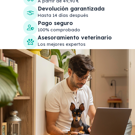
A partir de 49,90 €
Devolución garantizada
Hasta 14 días después
Pago seguro
100% comprobado
Asesoramiento veterinario
Los mejores expertos
Search products
Se