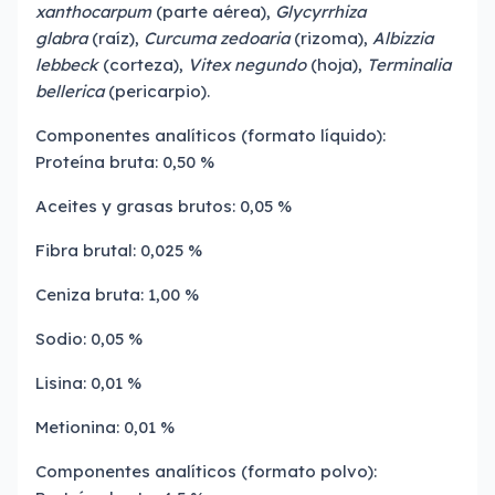
xanthocarpum
(parte aérea),
Glycyrrhiza
glabra
(raíz),
Curcuma zedoaria
(rizoma),
Albizzia
lebbeck
(corteza),
Vitex negundo
(hoja),
Terminalia
bellerica
(pericarpio).
Componentes analíticos (formato líquido):
Proteína bruta: 0,50 %
Aceites y grasas brutos: 0,05 %
Fibra brutal: 0,025 %
Ceniza bruta: 1,00 %
Sodio: 0,05 %
Lisina: 0,01 %
Metionina: 0,01 %
Componentes analíticos (formato polvo):