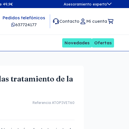
de 49,9€
Asesoramiento experto
Pedidos telefónicos
Contacto
Mi cuenta
637724177
Novedades
Ofertas
as tratamiento de la
Referencia ATOPIVET60