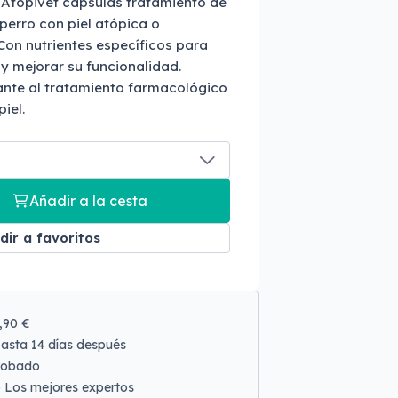
l Atopivet cápsulas tratamiento de
 perro con piel atópica o
Con nutrientes específicos para
 y mejorar su funcionalidad.
te al tratamiento farmacológico
iel.
Añadir a la cesta
dir a favoritos
9,90 €
asta 14 días después
robado
o
Los mejores expertos