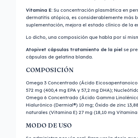
Vitamina E
: Su concentración plasmática en pe
dermatitis atópica, es considerablemente más b
suplementación, mejora el estado clínico de la 
Lo dicho, una composición que habla por sí mis
Atopivet
cápsulas tratamiento de la piel
se pre
cápsulas de gelatina blanda.
COMPOSICIÓN
Omega 3 Concentrado (Ácido Eicosapentanoico
572 mg (400,4 mg EPA y 57,2 mg DHA); Nucleótid
Omega 6 Concentrado (Ácido Gamma Linolénico)
Hialurónico (Dermial®) 10 mg; Óxido de zinc 13,8
naturales (Vitamina E) 27 mg (18,10 mg Vitamina 
MODO DE USO