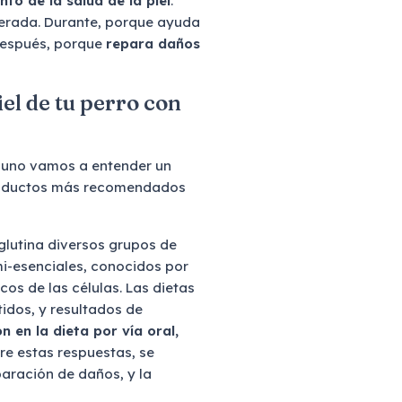
to de la salud de la piel
.
erada. Durante, porque ayuda
después, porque
repara daños
iel de tu perro con
 uno vamos a entender un
productos más recomendados
aglutina diversos grupos de
mi-esenciales, conocidos por
cos de las células. Las dietas
tidos, y resultados de
ón en la dieta por vía oral,
tre estas respuestas, se
aración de daños, y la