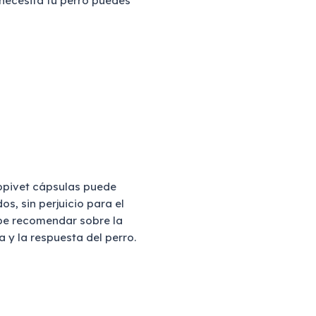
 necesita tu perro puedes
topivet cápsulas puede
s, sin perjuicio para el
ebe recomendar sobre la
 y la respuesta del perro.