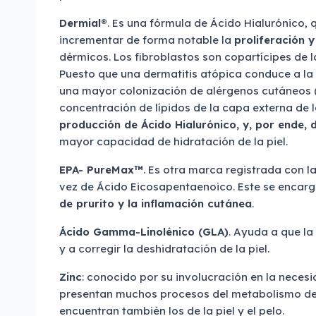
Dermial®
. Es una fórmula de Ácido Hialurónico,
incrementar de forma notable la
proliferación 
dérmicos. Los fibroblastos son copartícipes de 
Puesto que una dermatitis atópica conduce a la d
una mayor colonización de alérgenos cutáneos (a
concentración de lípidos de la capa externa de la
producción de Ácido Hialurónico, y, por ende, d
mayor capacidad de hidratación de la piel.
EPA- PureMax™
. Es otra marca registrada con l
vez de Ácido Eicosapentaenoico. Este se encar
de prurito y la inflamación cutánea
.
Ácido Gamma-Linolénico (GLA)
. Ayuda a que la
y a corregir la deshidratación de la piel.
Zinc
: conocido por su involucración en la neces
presentan muchos procesos del metabolismo de la
encuentran también los de la piel y el pelo.