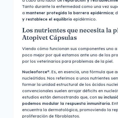
a cabo una labor de
reparación y restablecimien
Tanto durante la enfermedad como una vez sup
a
mantener protegida la barrera epidérmica
; 
y restablece el equilibrio
epidérmico.
Los nutrientes que necesita la p
Atopivet Cápsulas
Viendo cómo funcionan sus componentes uno a
poco mejor por qué estamos ante uno de los 
por los veterinarios para problemas de la piel.
Nucleoforce®
. Es, en esencia, una fórmula que 
nucleótidos. Nos referimos a unos nutrientes se
formar la unidad estructural de los ácidos nuclei
convencionales suelen arrojar déficits en nucleó
estudios están demostrando que, con
su inclusi
podemos modular la respuesta inmunitaria
. En
encuentra la dermatológica, promoviendo la rep
proliferación de fibroblastos.