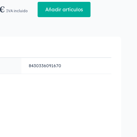
 €
Añadir artículos
IVA incluido
8430336091670