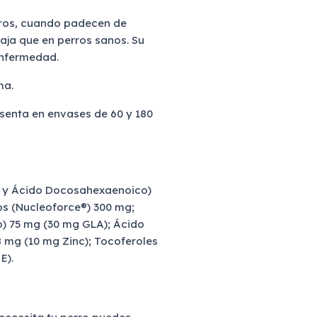
rros, cuando padecen de
aja que en perros sanos. Su
enfermedad.
ma.
senta en envases de 60 y 180
 y Ácido Docosahexaenoico)
os (Nucleoforce®) 300 mg;
 75 mg (30 mg GLA); Ácido
8 mg (10 mg Zinc); Tocoferoles
E).